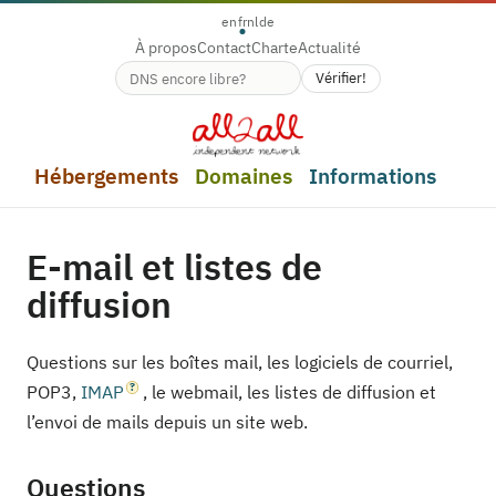
en
fr
nl
de
À propos
Contact
Charte
Actualité
Vérifier!
Disponibilité du nom de domaine
Hébergements
Domaines
Informations
E-mail et listes de
diffusion
Questions sur les boîtes mail, les logiciels de courriel,
POP3,
IMAP
, le webmail, les listes de diffusion et
l’envoi de mails depuis un site web.
Questions